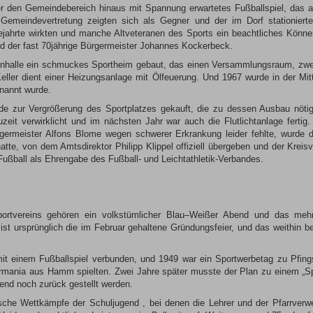
r den Gemeindebereich hinaus mit Spannung erwartetes Fußballspiel, das al
Gemeindevertretung zeigten sich als Gegner und der im Dorf stationierte 
jahrte wirkten und manche Altveteranen des Sports ein beachtliches Könn
und der fast 70jährige Bürgermeister Johannes Kockerbeck.
enhalle ein schmuckes Sportheim gebaut, das einen Versammlungsraum, zw
ller dient einer Heizungsanlage mit Ölfeuerung. Und 1967 wurde in der Mitt
nannt wurde.
e zur Vergrößerung des Sportplatzes gekauft, die zu dessen Ausbau nöt
eit verwirklicht und im nächsten Jahr war auch die Flutlichtanlage fertig.
rgermeister Alfons Blome wegen schwerer Erkrankung leider fehlte, wurde d
hatte, von dem Amtsdirektor Philipp Klippel offiziell übergeben und der Kre
Fußball als Ehrengabe des Fußball- und Leichtathletik-Verbandes.
portvereins gehören ein volkstümlicher Blau–Weißer Abend und das mehrt
ist ursprünglich die im Februar gehaltene Gründungsfeier, und das weithin be
mit einem Fußballspiel verbunden, und 1949 war ein Sportwerbetag zu Pfin
rmania aus Hamm spielten. Zwei Jahre später musste der Plan zu einem „Sp
gend noch zurück gestellt werden.
sche Wettkämpfe der Schuljugend , bei denen die Lehrer und der Pfarrverwe