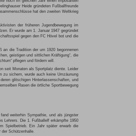
tete noch im gleichen Jahr einen imposanten
elinghauser Heide gründeten Fußballfreunde
 Zusammenschlüsse hat den zweiten Weltkrieg
ktivisten der früheren Jugendbewegung im
olzen. Er wurde am 1. Januar 1947 gegründet
schaftsspiel gegen den FC Hövel bot und die
ß an die Tradition der um 1920 begonnenen
n, geistigen und sittlichen Kräftigung“, die
tum“ pflegen und fördern will.
 seit Monaten als Sportplatz diente. Leider
hin zu sichern, wurde auch keine Umzäunung
 deren glitschigen Hinterlassenschaften, und
demselben Rasen die örtliche Sportbewegung
fand weiterhin Sympathie, und als jüngster
 Lehrers. Die 1. Fußballelf erkämpfte 1950
m Spielbetrieb. Ein Jahr später erwarb die
r der Schützenhalle.