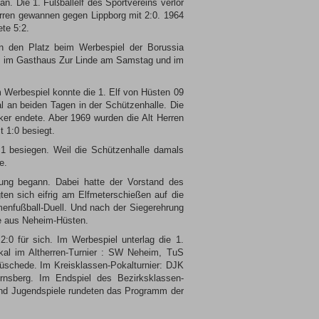
. Die 1. Fußballelf des Sportvereins verlor
erren gewannen gegen Lippborg mit 2:0. 1964
te 5:2.
en den Platz beim Werbespiel der Borussia
n, im Gasthaus Zur Linde am Samstag und im
 Werbespiel konnte die 1. Elf von Hüsten 09
 an beiden Tagen in der Schützenhalle. Die
ker endete. Aber 1969 wurden die Alt Herren
 1:0 besiegt.
1 besiegen. Weil die Schützenhalle damals
e.
ung begann. Dabei hatte der Vorstand des
ten sich eifrig am Elfmeterschießen auf die
nfußball-Duell. Und nach der Siegerehrung
le aus Neheim-Hüsten.
0 für sich. Im Werbespiel unterlag die 1.
kal im Altherren-Turnier : SW Neheim, TuS
chede. Im Kreisklassen-Pokalturnier: DJK
sberg. Im Endspiel des Bezirksklassen-
und Jugendspiele rundeten das Programm der