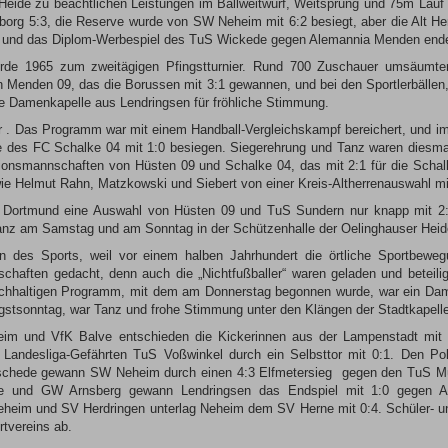
ide zu beachtlichen Leistungen im Ballweitwurf, Weitsprung und 75m Lauf an
pborg 5:3, die Reserve wurde von SW Neheim mit 6:2 besiegt, aber die Alt H
ier und das Diplom-Werbespiel des TuS Wickede gegen Alemannia Menden ende
 wurde 1965 zum zweitägigen Pfingstturnier. Rund 700 Zuschauer umsäumt
n Menden 09, das die Borussen mit 3:1 gewannen, und bei den Sportlerbälle
e Damenkapelle aus Lendringsen für fröhliche Stimmung.
r . Das Programm war mit einem Handball-Vergleichskampf bereichert, und im
 des FC Schalke 04 mit 1:0 besiegen. Siegerehrung und Tanz waren diesmal
itionsmannschaften von Hüsten 09 und Schalke 04, das mit 2:1 für die Schal
ie Helmut Rahn, Matzkowski und Siebert von einer Kreis-Altherrenauswahl mit
ia Dortmund eine Auswahl von Hüsten 09 und TuS Sundern nur knapp mit 2:
nz am Samstag und am Sonntag in der Schützenhalle der Oelinghauser Heid
 des Sports, weil vor einem halben Jahrhundert die örtliche Sportbeweg
schaften gedacht, denn auch die „Nichtfußballer“ waren geladen und beteilig
ichhaltigen Programm, mit dem am Donnerstag begonnen wurde, war ein Dame
ngstsonntag, war Tanz und frohe Stimmung unter den Klängen der Stadtkapel
m und VfK Balve entschieden die Kickerinnen aus der Lampenstadt mit 2:
andesliga-Gefährten TuS Voßwinkel durch ein Selbsttor mit 0:1. Den Po
schede gewann SW Neheim durch einen 4:3 Elfmetersieg gegen den TuS Müs
 und GW Arnsberg gewann Lendringsen das Endspiel mit 1:0 gegen Arn
eheim und SV Herdringen unterlag Neheim dem SV Herne mit 0:4. Schüler- 
rtvereins ab.