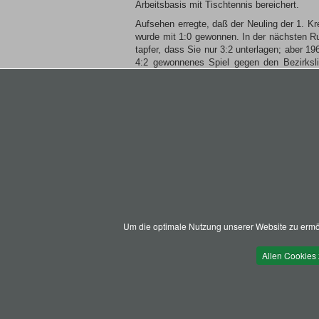
Arbeitsbasis mit Tischtennis bereichert.
Aufsehen erregte, daß der Neuling der 1. K
wurde mit 1:0 gewonnen. In der nächsten R
tapfer, dass Sie nur 3:2 unterlagen; aber 
4:2 gewonnenes Spiel gegen den Bezirksli
Scheiden aus der 1. Kreisklasse.
Aus der Rückschau auf 1971: die 1. Elf hat 
kam bei den Hallen-Meisterschaften in Nehei
daß noch eine dritte Mannschaft aufgestel
Urkunden, 8 Wimpeln, 16 Plaketten und 20 
und 5 Plaketten zeugen von Siegen der Alte
Quelle: Aus dem Festheft 25 Jahre SV Holz
Herzlich Willkommen beim SV Holzen 1947 e. V.
Um die optimale Nutzung unserer Website zu ermög
Allen Cookies