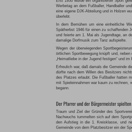
Erst 1930 wurde ein organisierter Sport ge
Werbetag an dem Fußballer, Handballer und
eine eigene DJK-Abteilung und in Holzen wu
überlebt.
In dem Bemühen um eine einheitliche Wie
Spätherbst 1946 für einen zu schaffenden J
und feierte am 1. Mai als Jugendtage, an d
damalige Dorfmusik zum Tanz aufspielte.
Wegen der überwiegenden Sportbegeisterun
örtlichen Sportbewegung knüpft und, neben d
„Heimatliebe in der Jugend festigen“ und i
Erfreulich war, daß damals die Gemeinde di
dürfte nach dem Willen des Besitzers nich
des Platzes erlaubt. Die Fußballer hatten m
mit Spieleinnahmen war kaum zu rechnen, w
begann.
Der Pfarrer und der Bürgermeister spielten
Traum und Ziel der Gründer des Sportverei
Nachwuchs tummelten sich auf dem Sportpla
den Aufstieg in die 1. Kreisklasse, und n
Gemeinde von dem Platzbesitzer ein der Spo