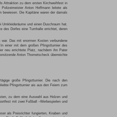
s Attraktion zu dem ersten Kirchweihfest in
Polizeimeister Anton Hoffmann leitete als
en bewiesen. Die Kapitäne waren der damals
ei Umkleideräume und einen Duschraum hat.
e des Dorfes eine Turnhalle errichtet, deren
ig war. Das mit enormen Kosten verbundene
 In einer mit dem großen Pfingstturnier des
er neu errichtete Platz, nachdem ihn Pater
isvorsitzende Anton Thometscheck überreichte
ägige große Pfingstturnier. Die nach den
liebte Pfingstturnier ais aus den Feiern zum
gsten, zu dem eine Auswahl aus Holzen und
ortfest mit zwei Fußball –Werbespielen und
ser als Preisrichter fungierten, Knaben und