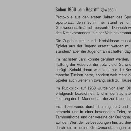
Schon 1950 „ein Begriff“ gewesen
Protokolle aus den ersten Jahren des Sp
Sportplatz, denn schlimmer stand es um
Geldwesensallmählich besserte. Dennoch war
des Kreisvorstandes in einer Vereinsversam
Die Zugehörigkeit zur 1. Kreisklasse musst
Spieler aus der Jugend ersetzt werden mus
standen,“ aber die Jugendmannschaften dage
Im nächsten Jahr konnte gerühmt werden, d
Haltung der Reserve, die trotz vieler Schwi
gerügt. Schuld daran war nicht nur die B
manche Tücken hatte, sondern weit mehr de
Spieler auch weiterhin zwang, sich zu Hause
Im Rückblick auf 1960 wurde vor allen Din
erfolgreich bezeichnet. Und in der nächs
Leistung der 1. Mannschaft die zur Tabellen
Erst 1966 wurde durch Trainingsfleiß und 
gebracht und in einer besonderen Feier, a
Tambourkorps und der Vereine der Oelingha
auf den Wert der Leibesübungen hin, zu dere
durch die in seine Großveranstaltungen 