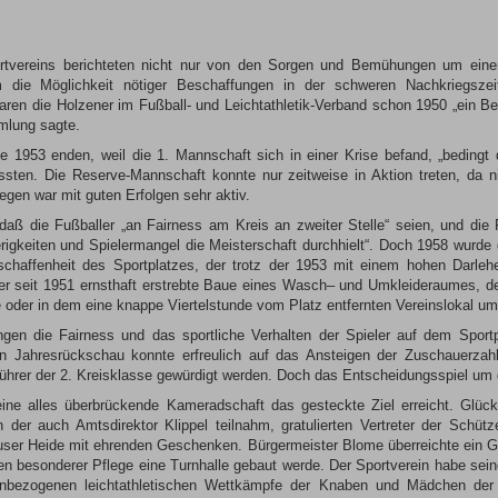
ortvereins berichteten nicht nur von den Sorgen und Bemühungen um eine
 die Möglichkeit nötiger Beschaffungen in der schweren Nachkriegszei
en die Holzener im Fußball- und Leichtathletik-Verband schon 1950 „ein Be
mlung sagte.
e 1953 enden, weil die 1. Mannschaft sich in einer Krise befand, „bedingt
sten. Die Reserve-Mannschaft konnte nur zeitweise in Aktion treten, da 
gen war mit guten Erfolgen sehr aktiv.
aß die Fußballer „an Fairness am Kreis an zweiter Stelle“ seien, und die 
erigkeiten und Spielermangel die Meisterschaft durchhielt“. Doch 1958 wurd
eschaffenheit des Sportplatzes, der trotz der 1953 mit einem hohen Darle
r seit 1951 ernsthaft erstrebte Baue eines Wasch– und Umkleideraumes, de
 oder in dem eine knappe Viertelstunde vom Platz entfernten Vereinslokal um
gen die Fairness und das sportliche Verhalten der Spieler auf dem Sport
ten Jahresrückschau konnte erfreulich auf das Ansteigen der Zuschauerzah
führer der 2. Kreisklasse gewürdigt werden. Doch das Entscheidungsspiel um 
eine alles überbrückende Kameradschaft das gesteckte Ziel erreicht. Glü
n der auch Amtsdirektor Klippel teilnahm, gratulierten Vertreter der Schü
user Heide mit ehrenden Geschenken. Bürgermeister Blome überreichte ein
n besonderer Pflege eine Turnhalle gebaut werde. Der Sportverein habe seine 
einbezogenen leichtathletischen Wettkämpfe der Knaben und Mädchen der