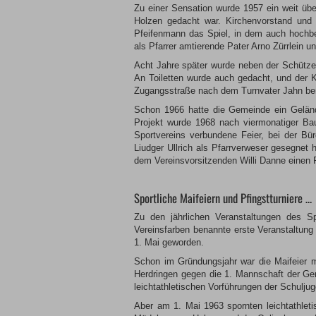
Zu einer Sensation wurde 1957 ein weit übe
Holzen gedacht war. Kirchenvorstand und 
Pfeifenmann das Spiel, in dem auch hochbe
als Pfarrer amtierende Pater Arno Zürrlein 
Acht Jahre später wurde neben der Schütz
An Toiletten wurde auch gedacht, und der Ke
Zugangsstraße nach dem Turnvater Jahn be
Schon 1966 hatte die Gemeinde ein Geländ
Projekt wurde 1968 nach viermonatiger Bauz
Sportvereins verbundene Feier, bei der Bü
Liudger Ullrich als Pfarrverweser gesegnet 
dem Vereinsvorsitzenden Willi Danne einen 
Sportliche Maifeiern und Pfingstturniere …
Zu den jährlichen Veranstaltungen des S
Vereinsfarben benannte erste Veranstaltung 
1. Mai geworden.
Schon im Gründungsjahr war die Maifeier 
Herdringen gegen die 1. Mannschaft der Ge
leichtathletischen Vorführungen der Schulju
Aber am 1. Mai 1963 spornten leichtathleti