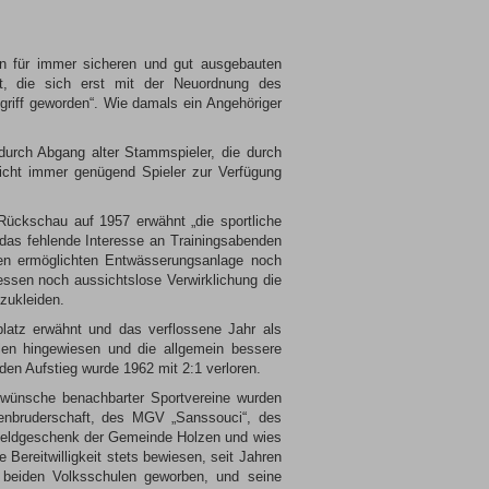
n für immer sicheren und gut ausgebauten
t, die sich erst mit der Neuordnung des
griff geworden“. Wie damals ein Angehöriger
 durch Abgang alter Stammspieler, die durch
nicht immer genügend Spieler zur Verfügung
Rückschau auf 1957 erwähnt „die sportliche
e das fehlende Interesse an Trainingsabenden
hen ermöglichten Entwässerungsanlage noch
ssen noch aussichtslose Verwirklichung die
zukleiden.
platz erwähnt und das verflossene Jahr als
len hingewiesen und die allgemein bessere
den Aufstieg wurde 1962 mit 2:1 verloren.
ckwünsche benachbarter Sportvereine wurden
tzenbruderschaft, des MGV „Sanssouci“, des
 Geldgeschenk der Gemeinde Holzen und wies
Bereitwilligkeit stets bewiesen, seit Jahren
 beiden Volksschulen geworben, und seine