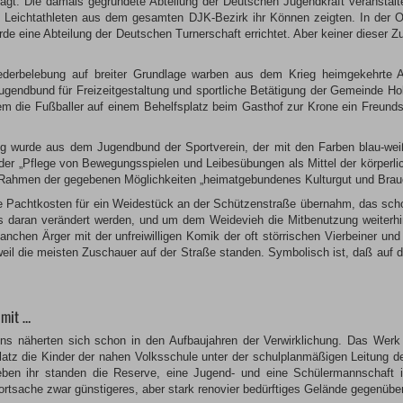
wagt. Die damals gegründete Abteilung der Deutschen Jugendkraft veranstal
 Leichtathleten aus dem gesamten DJK-Bezirk ihr Können zeigten. In der O
rde eine Abteilung der Deutschen Turnerschaft errichtet. Aber keiner dieser
derbelebung auf breiter Grundlage warben aus dem Krieg heimgekehrte A
ugendbund für Freizeitgestaltung und sportliche Betätigung der Gemeinde H
em die Fußballer auf einem Behelfsplatz beim Gasthof zur Krone ein Freund
g wurde aus dem Jugendbund der Sportverein, der mit den Farben blau-wei
er „Pflege von Bewegungsspielen und Leibesübungen als Mittel der körperliche
m Rahmen der gegebenen Möglichkeiten „heimatgebundenes Kulturgut und Brauch
e Pachtkosten für ein Weidestück an der Schützenstraße übernahm, das schon
ts daran verändert werden, und um dem Weidevieh die Mitbenutzung weiter
anchen Ärger mit der unfreiwilligen Komik der oft störrischen Vierbeiner und
eil die meisten Zuschauer auf der Straße standen. Symbolisch ist, daß auf 
 mit …
ns näherten sich schon in den Aufbaujahren der Verwirklichung. Das Werk 
tz die Kinder der nahen Volksschule unter der schulplanmäßigen Leitung des
eben ihr standen die Reserve, eine Jugend- und eine Schülermannschaft i
rtsache zwar günstigeres, aber stark renovier bedürftiges Gelände gegenübe