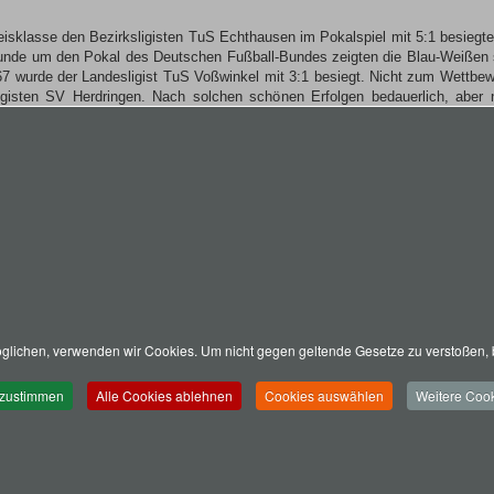
reisklasse den Bezirksligisten TuS Echthausen im Pokalspiel mit 5:1 besieg
unde um den Pokal des Deutschen Fußball-Bundes zeigten die Blau-Weißen 
1967 wurde der Landesligist TuS Voßwinkel mit 3:1 besiegt. Nicht zum Wettb
gisten SV Herdringen. Nach solchen schönen Erfolgen bedauerlich, aber n
in Ihrer Gruppe einen Spitzenplatz, die Leistungen der Jugend haben sich b
m-Hüsten und Arnsberg unter 30 Mannschaften auf den dritten Platz, und: die 
lt werden mußte. Eine bildhafte Rückschau auf volle 2 Jahrzehnte bietet ei
Pokalen, die von Mannschaften der Senioren und der Junioren des Sportver
n Herren.
en von 1972
lichen, verwenden wir Cookies. Um nicht gegen geltende Gesetze zu verstoßen, b
 zustimmen
Alle Cookies ablehnen
Cookies auswählen
Weitere Cook
SV Holzen 1947, Braukweg 6, 59757 Arnsberg,
SV-Holzen@web.de