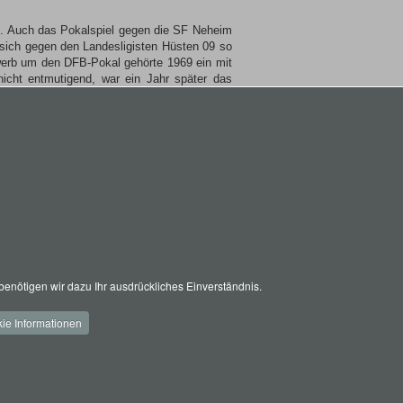
te. Auch das Pokalspiel gegen die SF Neheim
sich gegen den Landesligisten Hüsten 09 so
ewerb um den DFB-Pokal gehörte 1969 ein mit
icht entmutigend, war ein Jahr später das
eachtlich verbessert, die 1. Elf der Schüler
Zahl der spielfreudigen Schüler ist so groß,
ne im Vereinsheim bewahrte Sammlung von 13
eins erkämpft wurden. 6 von diesen Pokalen
enötigen wir dazu Ihr ausdrückliches Einverständnis.
ie Informationen