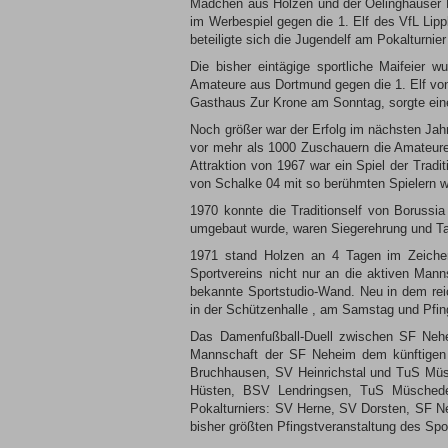
Mädchen aus Holzen und der Oelinghauser He
im Werbespiel gegen die 1. Elf des VfL Lip
beteiligte sich die Jugendelf am Pokalturn
Die bisher eintägige sportliche Maifeier
Amateure aus Dortmund gegen die 1. Elf vo
Gasthaus Zur Krone am Sonntag, sorgte ein
Noch größer war der Erfolg im nächsten Jah
vor mehr als 1000 Zuschauern die Amateure
Attraktion von 1967 war ein Spiel der Trad
von Schalke 04 mit so berühmten Spielern w
1970 konnte die Traditionself von Boruss
umgebaut wurde, waren Siegerehrung und Ta
1971 stand Holzen an 4 Tagen im Zeichen
Sportvereins nicht nur an die aktiven Mann
bekannte Sportstudio-Wand. Neu in dem re
in der Schützenhalle , am Samstag und Pfi
Das Damenfußball-Duell zwischen SF Nehei
Mannschaft der SF Neheim dem künftigen L
Bruchhausen, SV Heinrichstal und TuS Mü
Hüsten, BSV Lendringsen, TuS Müschede
Pokalturniers: SV Herne, SV Dorsten, SF N
bisher größten Pfingstveranstaltung des Spo